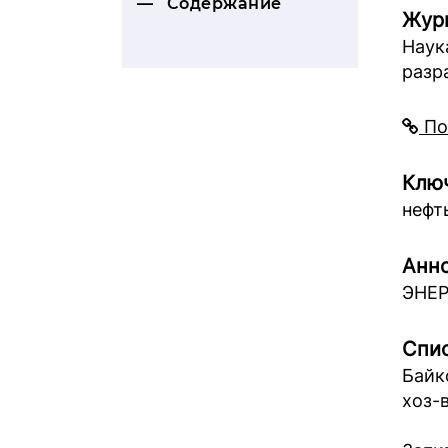
Содержание
Жур
Наук
разр
По
Ключ
нефт
Анно
ЭНЕР
Спис
Байк
хоз-в