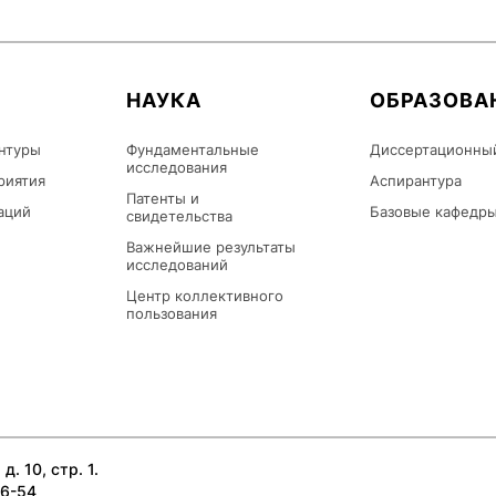
НАУКА
ОБРАЗОВА
нтуры
Фундаментальные
Диссертационны
исследования
риятия
Аспирантура
Патенты и
аций
Базовые кафедр
свидетельства
Важнейшие результаты
исследований
Центр коллективного
пользования
д. 10, стр. 1.
26-54