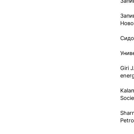
Запи
Запи
Новос
Сидор
Унив
Giri 
energ
Kalam
Socie
Sharm
Petro