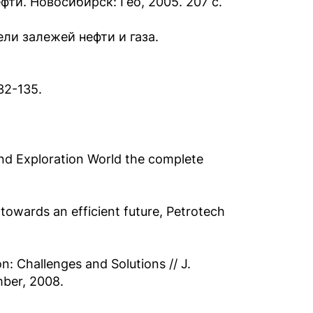
фти. Новосибирск: Гео, 2005. 207 с.
ли залежей нефти и газа.
32-135.
 and Exploration World the complete
owards an efficient future, Petrotech
: Challenges and Solutions // J.
ber, 2008.