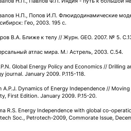
валов Н.П., Павлов Ф.П. Индия - путь к большой не
валов Н.П., Попов И.П. Флюидодинамические моде
ибирск: Гео, 2003. 195 с.
ов В.А. Ближе к телу // Журн. GEO. 2007. № 5. С.1
ерсальный атлас мира. М.: Астрель, 2003. С.54.
J.P.N. Global Energy Policy and Economics // Drilling
y journal. January 2009. P.115-118.
 A.P.J. Dynamics of Energy Independence // Moving t
ty, First Edition. January 2009. P.15-20.
a R.S. Energy Independence with global co-operation
tech Soc., Petrotech-2009, Commorate Issue, Decem