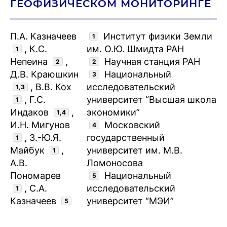
ГЕОФИЗИЧЕСКОМ МОНИТОРИНГЕ
П.А. Казначеев
Институт физики Земли
1
, К.С.
им. О.Ю. Шмидта РАН
1
Непеина
,
Научная станция РАН
2
2
Д.В. Краюшкин
Национальный
3
, В.В. Кох
исследовательский
1,3
, Г.С.
университет “Высшая школа
1
Индаков
,
экономики”
1,4
И.Н. Мигунов
Московский
4
, З.-Ю.Я.
государственный
1
Майбук
,
университет им. М.В.
1
А.В.
Ломоносова
Пономарев
Национальный
5
, С.А.
исследовательский
1
Казначеев
университет “МЭИ”
5