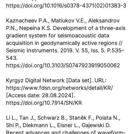
https://doi.org/10.1016/s0378-4371(02)01383-3
Kaznacheev P.A., Matiukov V.E., Aleksandrov
P.N., Nepeina K.S. Development of a three-axis
gradient system for seismoacoustic data
acquisition in geodynamically active regions //
Seismic Instruments. 2019. V. 55, Iss. 5. P.535–
543.
https://doi.org/10.3103/S0747923919050062
Kyrgyz Digital Network [Data set]. URL:
https://www.fdsn.org/networks/detail/KR/
[Access date: 28.08.2024].
https://doi.org/10.7914/SN/KR
Li L., Tan J., Schwarz B., Staněk F., Poiata N.,
Shi P., Diekmann L., Eisner L., Gajewski D.
Recent advances and challenges of waveform‐