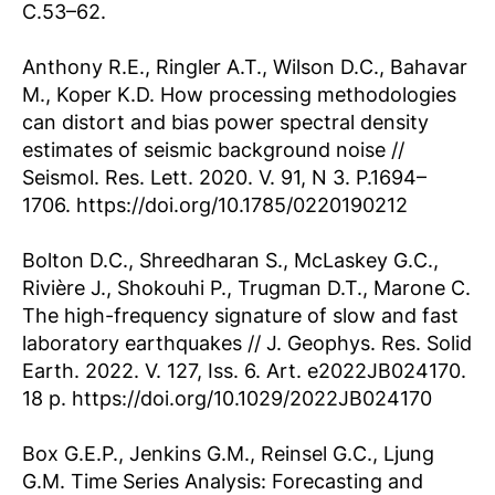
С.53–62.
Anthony R.E., Ringler A.T., Wilson D.C., Bahavar
M., Koper K.D. How processing methodologies
can distort and bias power spectral density
estimates of seismic background noise //
Seismol. Res. Lett. 2020. V. 91, N 3. P.1694–
1706. https://doi.org/10.1785/0220190212
Bolton D.C., Shreedharan S., McLaskey G.C.,
Rivière J., Shokouhi P., Trugman D.T., Marone C.
The high-frequency signature of slow and fast
laboratory earthquakes // J. Geophys. Res. Solid
Earth. 2022. V. 127, Iss. 6. Art. e2022JB024170.
18 p. https://doi.org/10.1029/2022JB024170
Box G.E.P., Jenkins G.M., Reinsel G.C., Ljung
G.M. Time Series Analysis: Forecasting and