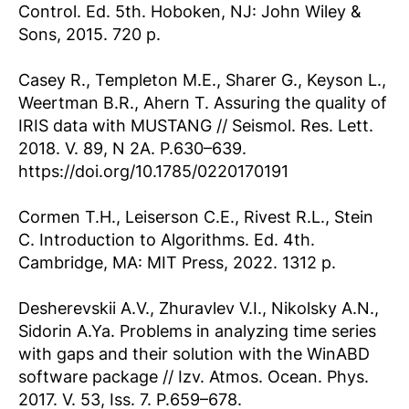
Control. Ed. 5th. Hoboken, NJ: John Wiley &
Sons, 2015. 720 p.
Casey R., Templeton M.E., Sharer G., Keyson L.,
Weertman B.R., Ahern T. Assuring the quality of
IRIS data with MUSTANG // Seismol. Res. Lett.
2018. V. 89, N 2A. P.630–639.
https://doi.org/10.1785/0220170191
Cormen T.H., Leiserson C.E., Rivest R.L., Stein
C. Introduction to Algorithms. Ed. 4th.
Cambridge, MA: MIT Press, 2022. 1312 p.
Desherevskii A.V., Zhuravlev V.I., Nikolsky A.N.,
Sidorin A.Ya. Problems in analyzing time series
with gaps and their solution with the WinABD
software package // Izv. Atmos. Ocean. Phys.
2017. V. 53, Iss. 7. P.659–678.