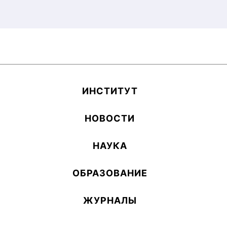
ИН­СТИ­ТУТ
НОВОСТИ
НАУКА
ОБ­РА­ЗОВА­НИЕ
ЖУРНАЛЫ