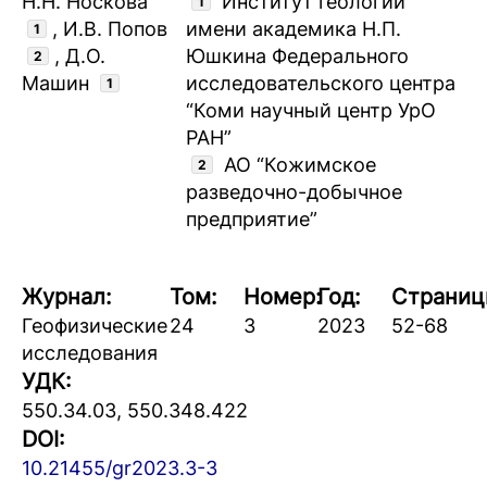
Н.Н. Носкова
Институт геологии
1
, И.В. Попов
имени академика Н.П.
1
, Д.О.
Юшкина Федерального
2
Машин
исследовательского центра
1
“Коми научный центр УрО
РАН”
АО “Кожимское
2
разведочно-добычное
предприятие”
Журнал:
Том:
Номер:
Год:
Страниц
Геофизические
24
3
2023
52-68
исследования
УДК:
550.34.03, 550.348.422
DOI:
10.21455/gr2023.3-3