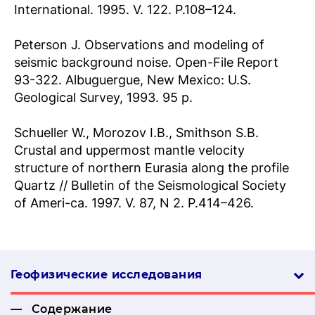
International. 1995. V. 122. P.108–124.
Peterson J. Observations and modeling of
seismic background noise. Open-File Report
93-322. Albuguergue, New Mexico: U.S.
Geological Survey, 1993. 95 p.
Schueller W., Morozov I.B., Smithson S.B.
Crustal and uppermost mantle velocity
structure of northern Eurasia along the profile
Quartz // Bulletin of the Seismological Society
of Ameri-ca. 1997. V. 87, N 2. P.414–426.
Геофизические ис­сле­дова­ния
Содержание