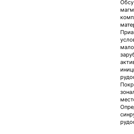
Обсу
магм
комп
мате
Приа
усло
мало
зару
акти
иниц
рудо
Покр
зона
мест
Опре
синр
рудо