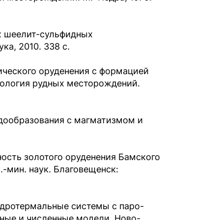
х шеелит-сульфидных
а, 2010. 338 с.
ического оруденения с формацией
еология рудных месторождений.
рудообразования с магматизмом и
ность золотого оруденения Бамского
.-мин. наук. Благовещенск:
 Гидротермальные системы с паро-
ные и численные модели. Ново-