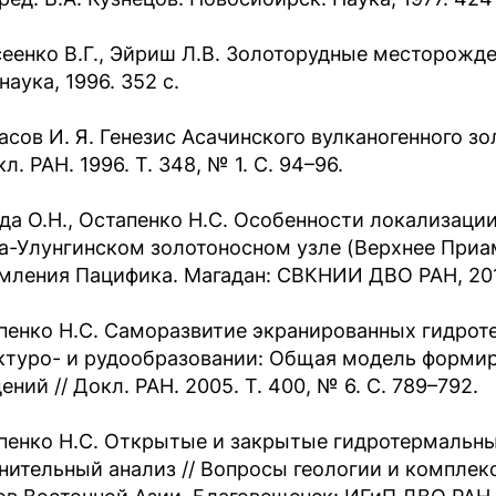
еенко В.Г., Эйриш Л.В. Золоторудные месторожде
аука, 1996. 352 с.
асов И. Я. Генезис Асачинского вулканогенного з
кл. РАН. 1996. Т. 348, № 1. С. 94–96.
да О.Н., Остапенко Н.С. Особенности локализаци
а-Улунгинском золотоносном узле (Верхнее Приаму
мления Пацифика. Магадан: СВКНИИ ДВО РАН, 2011
пенко Н.С. Саморазвитие экранированных гидрот
ктуро- и рудообразовании: Общая модель форми
ний // Докл. РАН. 2005. Т. 400, № 6. С. 789–792.
пенко Н.С. Открытые и закрытые гидротермальны
нительный анализ // Вопросы геологии и комплек