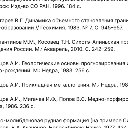
ск: Изд-во СО РАН, 1996. 184 с.
тарев В.Г. Динамика объемного становления грани
образовании // Геохимия. 1983. № 7. С. 945–957.
тантинов М.М., Косовец Т.Н. Сихотэ-Алиньская пр
ения России. М.: Акварель, 2010. С. 242–259.
цов А.И. Геологические основы прогнозирования
о-рождений. М.: Недра, 1983. 256 с.
цов А.И. Прикладная металлогения. М.: Недра, 1989
цов А.И., Мигачев И.Ф., Попов В.С. Медно-порфир
, 1986. 236 с.
о-молибденовая рудная формация (на примере Си
ред. В.А. Кузнецов. Новосибирск: Наука, 1977. 424 