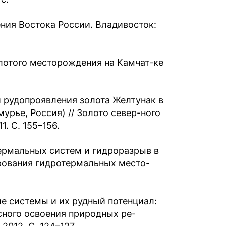
ния Востока России. Владивосток:
олотого месторождения на Камчат-ке
и рудопроявления золота Желтунак в
рье, Россия) // Золото север-ного
. С. 155–156.
ермальных систем и гидроразрыв в
рования гидротермальных место-
е системы и их рудный потенциал:
сного освоения природных ре-