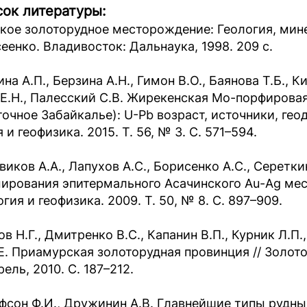
ок литературы:
кое золоторудное месторождение: Геология, минера
еенко. Владивосток: Дальнаука, 1998. 209 с.
на А.П., Берзина А.Н., Гимон В.О., Баянова Т.Б., 
 Е.Н., Палесский С.В. Жирекенская Mo-порфирова
точное Забайкалье): U-Pb возраст, источники, гео
 и геофизика. 2015. Т. 56, № 3. С. 571–594.
виков А.А., Лапухов А.С., Борисенко А.С., Серет
ирования эпитермального Асачинского Au-Ag мес
гия и геофизика. 2009. Т. 50, № 8. С. 897–909.
в Н.Г., Дмитренко В.С., Капанин В.П., Курник Л.П.
.Е. Приамурская золоторудная провинция // Золот
ель, 2010. С. 187–212.
фсон Ф.И., Дружинин А.В. Главнейшие типы рудных