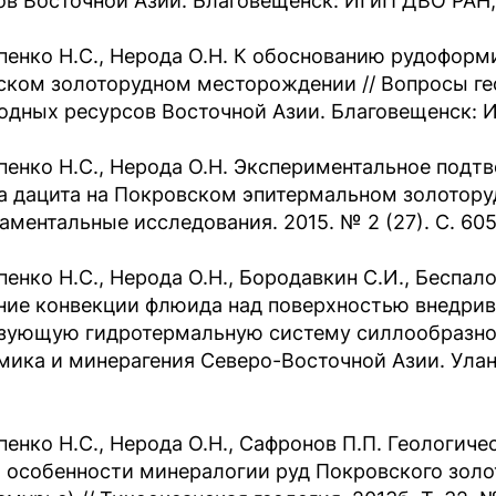
ов Восточной Азии. Благовещенск: ИГиП ДВО РАН, 2
пенко Н.С., Нерода О.Н. К обоснованию рудоформ
ском золоторудном месторождении // Вопросы ге
одных ресурсов Восточной Азии. Благовещенск: ИГ
пенко Н.С., Нерода О.Н. Экспериментальное по
а дацита на Покровском эпитермальном золотору
аментальные исследования. 2015. № 2 (27). С. 60
пенко Н.С., Нерода О.Н., Бородавкин С.И., Беспа
ние конвекции флюида над поверхностью внедрив
зующую гидротермальную систему силлообразного
мика и минерагения Северо-Восточной Азии. Улан-
пенко Н.С., Нерода О.Н., Сафронов П.П. Геологич
и особенности минералогии руд Покровского зол