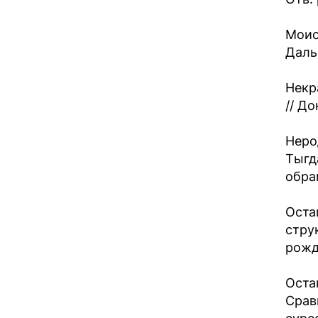
Моис
Дальн
Некр
// До
Неро
Тыгд
обра
Оста
стру
рожде
Оста
Срав