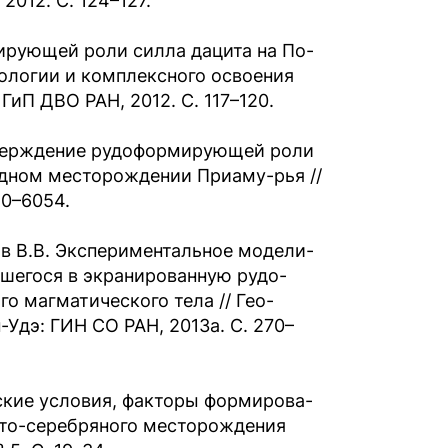
012. С. 124–127.
ирующей роли силла дацита на По-
ологии и комплексного освоения
иП ДВО РАН, 2012. С. 117–120.
дтверждение рудоформирующей роли
дном месторождении Приаму-рья //
50–6054.
лов В.В. Экспериментальное модели-
шегося в экранированную рудо-
 магматического тела // Гео-
Удэ: ГИН СО РАН, 2013а. С. 270–
еские условия, факторы формирова-
ото-серебряного месторождения