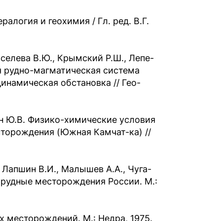
логия и геохимия / Гл. ред. В.Г.
Киселева В.Ю., Крымский Р.Ш., Лепе-
я рудно-магматическая система
динамическая обстановка // Гео-
кин Ю.В. Физико-химические условия
торождения (Южная Камчат-ка) //
, Лапшин В.И., Малышев А.А., Чуга-
орудные месторождения России. М.:
 месторождений. М.: Недра, 1975.