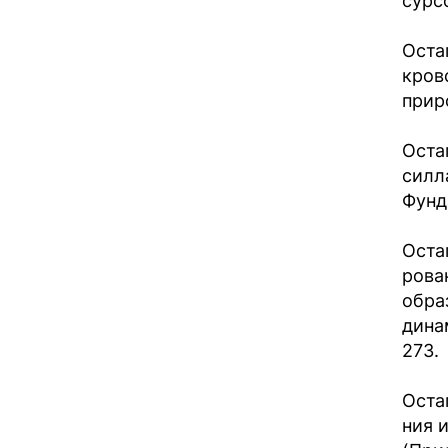
сурс
Оста
кров
прир
Оста
силл
Фунд
Оста
рова
обра
дина
273.
Оста
ния 