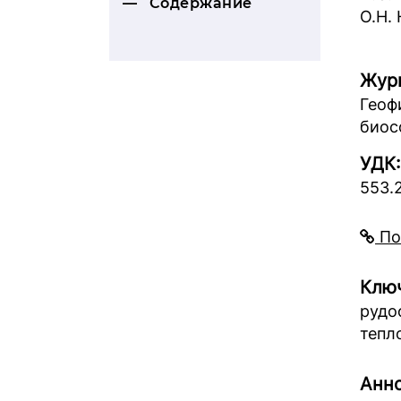
Содержание
О.Н.
Жур
Геоф
биос
УДК:
553.
По
Ключ
рудо
тепл
Анно