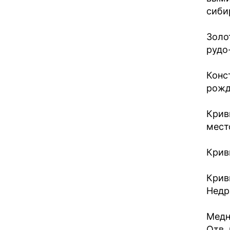
сибир
Золо
рудо-
Конс
рожд
Крив
мест
Крив
Крив
Недра
Медн
Отв. 