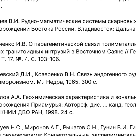
.
дев В.И. Рудно-магматические системы скарновы
орождений Востока России. Владивосток: Дальнаук
иенко И.В. О парагенетической связи полиметалл
х гранитоидных интрузий в Восточном Саяне // Г
 Т. 17, №. 4. С. 103–106.
евский Д.И., Козеренко В.Н. Связь эндогенного 
аморфизмом. М.: Недра, 1965. 300 с.
лов А.А. Геохимическая характеристика и зональ
орождения Приамурья: Автореф. дис. … канд. геол
КНИИ ДВО РАН, 1998. 24 с.
уев Н.С., Миронов А.Г., Рычагов С.Н., Гунин В.И.
 резервуарами: Концептуальные, эксперименталь