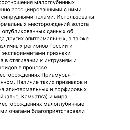
 соотношения малоглубинных
енно ассоциированными с ними
 синрудными телами. Использованы
термальных месторождений золота
 опубликованных данных об
да других эпитермальных, а также
зличных регионов России и
 экспериментами признаки
а в стягивании к интрузиям и
люидов в процессе
есторождениях Приамурья –
нном. Наличие таких признаков и
на эпи-термальных и порфировых
йкалье, Камчатка) и мира.
 месторождениях малоглубинные
ми очагами благоприятствовали