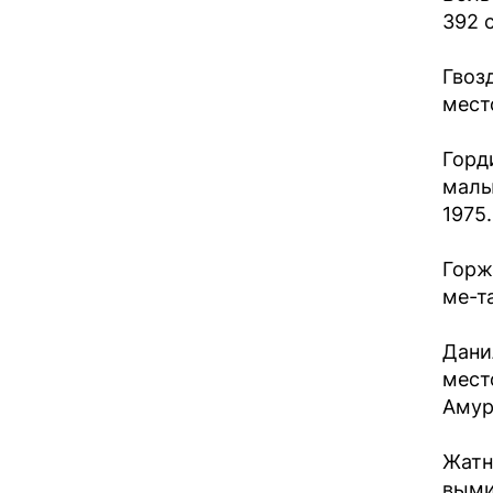
392 с
Гвоз
мест
Горд
малы
1975.
Горж
ме-т
Дани
мест
Амур
Жатн
выми