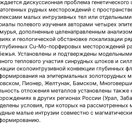
ждается дискуссионная проблема генетического
атогенных рудных месторождений с пространств
лексами малых интрузивных тел или отдельными
риалы полевого изучения авторами четырех эпи
мурья, дополненные целенаправленным анализом
виях и геологической обстановке локализации ря
глубинных Cu-Mo-порфировых месторождений ра
бежья. Установлены и подтверждены модельными
вного теплового участия синрудных штоков и силл
иации околоинтрузивной конвекции глубинных ф
формирования на эпитермальных золоторудных м
овском, Пионер, Желтунак, Бамском, Многоверши
льность отложения металлов установлены также 
орождениях в других регионах России (Урал, Заба
делены условия, при которых на рассмотренных
удные малые интрузии совместно с магматически
формированию.