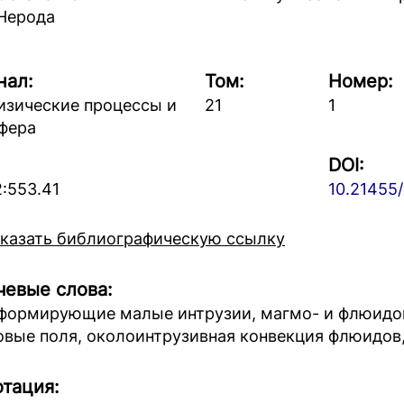
 Нерода
нал:
Том:
Номер:
изические процессы и
21
1
фера
DOI:
2:553.41
10.21455
казать библиографическую ссылку
евые слова:
формирующие малые интрузии, магмо- и флюидоп
овые поля, околоинтрузивная конвекция флюидов
тация: