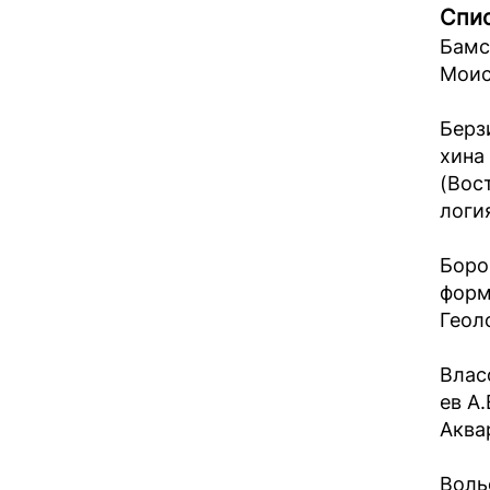
Спис
Бамс
Моис
Берзи
хина
(Вос
логия
Боро
форм
Геоло
Власо
ев А
Аквар
Воль