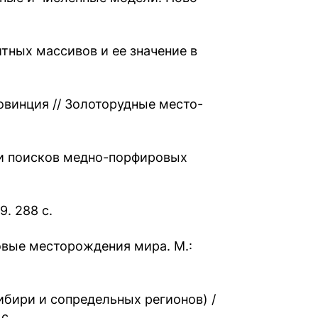
тных массивов и ее значение в
овинция // Золоторудные место-
 и поисков медно-порфировых
. 288 с.
овые месторождения мира. М.:
бири и сопредельных регионов) /
с.