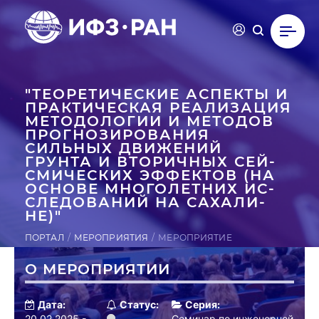
"ТЕ­ОРЕ­ТИЧЕС­КИЕ АСПЕКТЫ И
ПРАК­ТИ­ЧЕС­КАЯ РЕ­АЛИ­ЗАЦИЯ
МЕ­ТОДО­ЛОГИИ И МЕТОДОВ
ПРОГ­НО­ЗИРО­ВАНИЯ
СИЛЬНЫХ ДВИ­ЖЕНИЙ
ГРУНТА И ВТО­РИЧ­НЫХ СЕЙ­
СМИ­ЧЕС­КИХ ЭФ­ФЕКТОВ (НА
ОСНОВЕ МНО­ГОЛЕТ­НИХ ИС­
СЛЕ­ДОВА­НИЙ НА СА­ХАЛИ­
НЕ)"
ПОРТАЛ
МЕРОПРИЯТИЯ
МЕРОПРИЯТИЕ
О МЕРОПРИЯТИИ
Дата:
Статус:
Серия:
20.02.2025 -
Семинар по инженерной