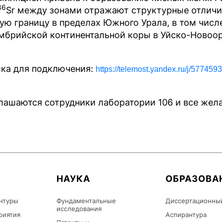
86
Sr между зонами отражают структурные отличи
ую границу в пределах Южного Урала, в том чис
мбрийской континентальной коры в Уйско-Новоор
ка для подключения:
https://telemost.yandex.ru/j/57745
лашаются сотрудники лаборатории 106 и все жел
НАУКА
ОБРАЗОВА
нтуры
Фундаментальные
Диссертационны
исследования
риятия
Аспирантура