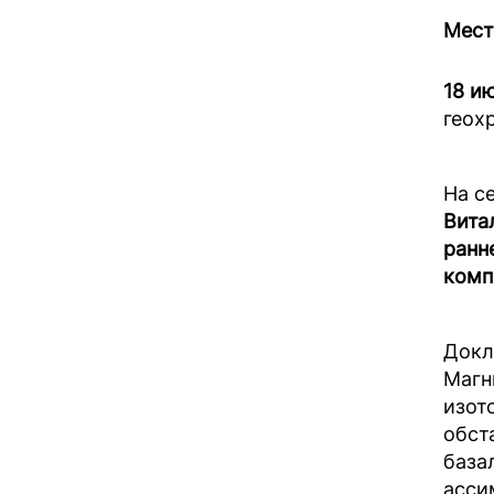
Мест
18 ию
геох
На с
Вита
ранн
комп
Докл
Магн
изот
обст
база
асси