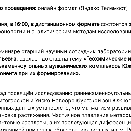
о проведения:
онлайн формат (Яндекс Телемост)
ня, в 16:00
, в дистанционном формате
состоится 
ронологии и аналитическим методам исследований
еминаре старший научный сотрудник лаборатори
льевна
, сделает доклад на тему
«Геохимические и
екаменноугольных вулканических комплексов Южн
онента при их формировании».
ад посвящён исследованию раннекаменноугольны
итогорской и Уйско Новооренбургской зон Южного
опных данных установлено, что магматизм развив
ановке растяжения. Частичное плавление метасо
льтовые расплавы, а их последующая дифференциа
миляцией привела к образованию кислых магм. Р