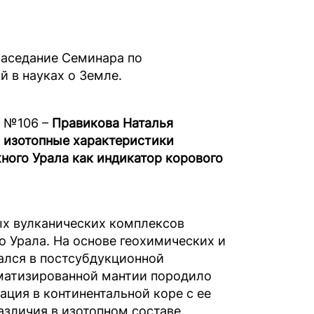
заседание Семинара по
 в науках о Земле.
и №106 –
Правикова Наталья
 изотопные характеристики
ого Урала как индикатор корового
х вулканических комплексов
 Урала. На основе геохимических и
ался в постсубдукционной
матизированной мантии породило
ция в континентальной коре с ее
азличия в изотопном составе