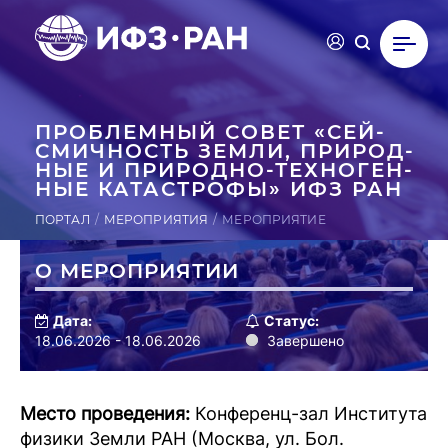
ПРОБ­ЛЕМНЫЙ СОВЕТ «СЕЙ­
СМИЧ­НОСТЬ ЗЕМЛИ, ПРИ­РОД­
НЫЕ И ПРИ­РОД­НО-ТЕХ­НО­ГЕН­
НЫЕ КА­ТАС­ТРО­ФЫ» ИФЗ РАН
ПОРТАЛ
МЕРОПРИЯТИЯ
МЕРОПРИЯТИЕ
О МЕРОПРИЯТИИ
Дата:
Статус:
18.06.2026 - 18.06.2026
Завершено
Место проведения:
Конференц-зал Института
физики Земли РАН (Москва, ул. Бол.