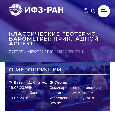
КЛАС­СИ­ЧЕС­КИЕ ГЕ­ОТЕР­МО­
БАРО­МЕТ­РЫ: ПРИК­ЛАДНОЙ
АСПЕКТ
ПОРТАЛ
МЕРОПРИЯТИЯ
МЕРОПРИЯТИЕ
О МЕРОПРИЯТИИ
Дата:
Статус:
Серия:
19.05.2026
Семинар по геохронологии и
-
Завершено
аналитическим методам
19.05.2026
исследований в науках о
Земле